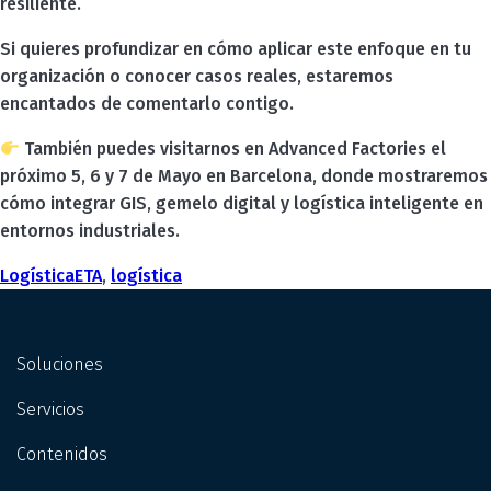
resiliente.
Si quieres profundizar en cómo aplicar este enfoque en tu
organización o conocer casos reales, estaremos
encantados de comentarlo contigo.
También puedes visitarnos en Advanced Factories el
próximo 5, 6 y 7 de Mayo en Barcelona, donde mostraremos
cómo integrar GIS, gemelo digital y logística inteligente en
entornos industriales.
Categories
Tags
Logística
ETA
,
logística
Soluciones
Servicios
Contenidos