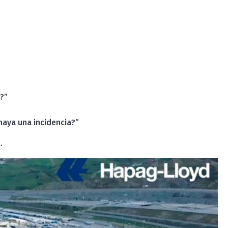
e?”
haya una incidencia?”
.