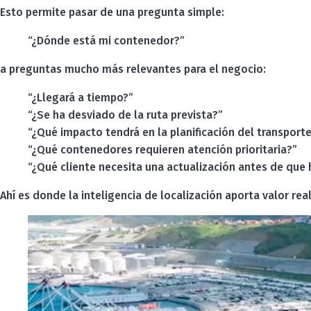
Esto permite pasar de una pregunta simple:
“¿Dónde está mi contenedor?”
a preguntas mucho más relevantes para el negocio:
“¿Llegará a tiempo?”
“¿Se ha desviado de la ruta prevista?”
“¿Qué impacto tendrá en la planificación del transport
“¿Qué contenedores requieren atención prioritaria?”
“¿Qué cliente necesita una actualización antes de que 
Ahí es donde la inteligencia de localización aporta valor real