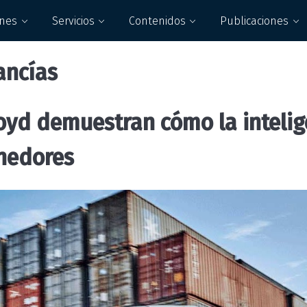
ones
Servicios
Contenidos
Publicaciones
ancías
yd demuestran cómo la intelige
enedores